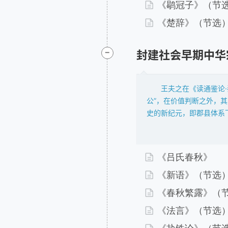
史”（《传习录》），李
《鹖冠子》（节
清初学术之风韵，章学诚提
《楚辞》（节选
料，从价值上判断将“经”
言，在尊重其价值属性基
-
封建社会早期中华
层面，除却具有经之地位
子》等攸关早期宗教以及
《孟子》《庄子》等可以
王夫之在《读通鉴论
代以上的、后人辑录的可
公”，在价值判断之外，
芜存菁。出土的甲骨卜辞
史的新纪元，即郡县体系
部分新近的出土的尚未辑
以有良好的效果，乃是由
的“封建制”本身的问题
显而易见的是，社会环境
《吕氏春秋》
的宗教信仰形态也不得不
秦朝建立起与中央集
《新语》（节选
体系的传承与调整，是为
《春秋繁露》（
朝初年大致也是趋同，即
《法言》（节选
剔除秦朝的弊政，政治上
界，文教权力让渡士大夫