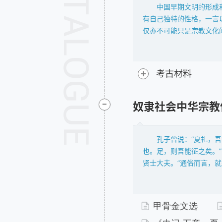
中国早期文明的形成
有自己独特的性格，一言
仅亦不可能只是宗教文化
文明的曙光而言，可以检
的“西方”文化并不同辙
华夏文明在这个意义上是
+
考古材料
筑室，无米成炊。国家级
究中国历史上夏、商、周
-
三代以前的文化，更是一
奴隶社会中华宗教
和实物出土的稀缺，亦牵
自话。同样，今日宗教思
爪之间绘丰姿，在片羽吉
孔子曾说：“夏礼，
在这个基础上进行资
也。足，则吾能征之矣。”
缺，在前人深思熟虑、合
贤士大夫。”通俗而言，
化和文明可以避免无谓的
形，进一步言之，不能将
通过历史的检验和现实的
此疑虑和遗憾，今天则更
的情景还原，后人的补苴
材料的出土可以佐证和弥
甲骨金文选
实和有效的解读；亦不得
有效的回答。有效指的是
之事，却有新鲜之历史和