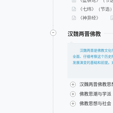
《盐铁论》（节
圣王之所以为法。宗教信
《七纬》（节选
善的同时适时调整宗教信
及导向政权合法性来源的
《神异经》
本卷的长编一方面要
勒出适配君主制社会结构
-
汉魏两晋佛教
多面相，含括个人信仰、
在宗教信仰层面所奠定的
秦汉宗教历史发展的记录
汉魏两晋是佛教文化
一并纳入；此外，新出土
全面、仔细考察这个历史
1.《吕氏春秋》
发展演变的基础和前提。
2.《尸子》
入，中国佛教思想发展演
3.《韩非子》
我们怀着能够全面反映这
4.《新语》
华资料，编纂长编文本。
5.《新书》
+
汉魏两晋佛教思
本卷资料长编所收录
6.《春秋繁露》
+
（CBETA）编辑发行的电
佛教思潮与学派
7.《天人三策》
资料还挑选质量较好的现
8.《法言》
+
佛教思想与社会
明集》等典籍的现代校本
9.《太玄经》
关资料（具体版本情况在
10.《盐铁论》