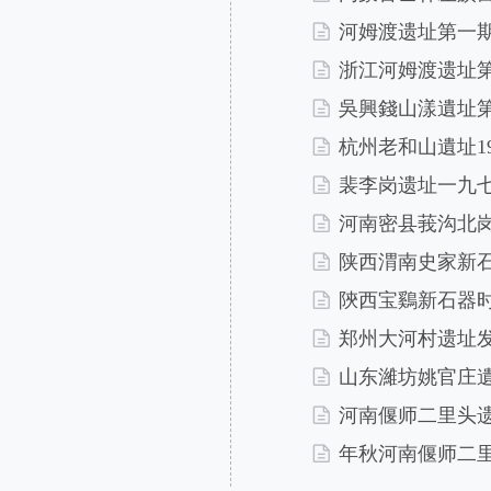
的滋育和发生乃是古代历
佛教中国化的过程真正始
河姆渡遗址第一
以敬天法祖之宗教祭祀体
开始，佛教就不再纯粹是
方技术数之传统乃是敬天
浙江河姆渡遗址
渗透到佛教教义思想之中
分析，伴随着社会经济的
佛教经典理解、解释的文
吳興錢山漾遺址
运而生。另一方面，道教
的思想成果。东晋时期，
展的态势、不能有效规范
杭州老和山遺址1
远、僧叡、僧肇等。这一
乐文明的推陈出新的产物
裴李岗遗址一九
僧的相关著作。在这一部
殷商卜辞、西周铭文
成果，但资料不是很多，
料里面仍有不少关于祭祀
河南密县莪沟北
的资料单列。
谓无所不包，且集中体现
陕西渭南史家新
第三部分，佛教思想
觋文化之基层清晰可见；
占主导地位的帝王、士人
徜徉于市，其身影出现于
陝西宝鷄新石器
身历史的追述一开始就与
文献，更证明了文化小传
郑州大河村遗址
佛教的发展至关重大。这
纬书——或更准确地说图
问题的认识和讨论，收录
山东濰坊姚官庄
乎纬的精神气质。
料。这一部分收录了从汉
道教，作为成熟可见
河南偃师二里头
代和三国时期资料很少，
坏、社会失序、民不聊生
分资料主要来源于《弘明
年秋河南偃师二
孤苦无告的汉末流民而言
纪》《后汉书》《三国志
和普通百姓对太平盛世的