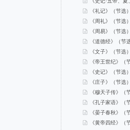
在可靠史料的基础上进行
《史记·五帝、夏
新定义典籍、文化、历史
内容和提供佐证，建逻辑
《礼记》（节选
收，校短量长。具体而微
“文明无不根旧迹而
等，太史公所谓“其文不雅
《周礼》（节选
物风俗，渊薮于此”。三
的根基，嗣后的思想流派
《周易》（节选
开放，文化的独尊与包容
《道德经》（节
的文明的走向，对华夏民
规范，乃至个体的精神生
《文子》（节选
上自然要求内在的一贯，
《帝王世纪》（
样需要兼顾到出土材料和
经验，可以成为科学而有
《史记》（节选
可视为最原初的材料，其
《庄子》（节选
一度被疑古学派质疑、掀
重光，疑古的风潮渐渐褪
《穆天子传》（
证旁支的拣择，以及多学
《孔子家语》（
《诗经》多被纳于文学作
等，“经”的定义和位置
《晏子春秋》（
不仅仅是文学、史学、哲
《黄帝四经》（
王阳明曾说“以事言