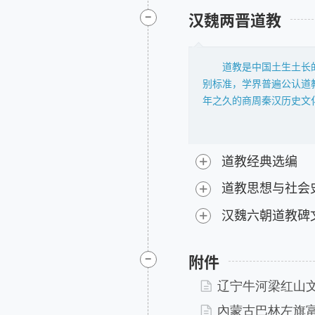
本卷资料长编依据内容分
-
11.《白虎通义》
汉魏两晋道教
佛教思想与社会。
12.《七纬》
第一，佛教经典传入
13.《淮南子》
印度不同地区的不同部派
14.秦汉帛简（选）
道教是中国土生土长
出现了安世高、支娄迦谶
15.《神异经》
别标准，学界普遍公认道
重大的佛经翻译家。这个
16.《京氏易传》
年之久的商周秦汉历史文
诘经》《华严经》等几十
们甚至可以在殷周之际以
朝习暮诵，而且成为在家
地说，西周时期确立起来
元寿元年（公元前2年）
盛行的巫觋信仰传统，在
+
道教经典选编
有三个标准：第一，在佛
步和思想文化的进一步发
要社会影响的典籍；第三
+
宗卜史地位下降以及其影
道教思想与社会
准者，均酌情选录。在收
渊源，但汉末道教直接继
+
经典全文照录，篇幅比较
汉魏六朝道教碑
殷周之际的社会政治、思
定慧三学的基本面貌，体
的结构性变化等方面，透
丰富性。这一部分资料长
早期历史文献和考古
-
附件
经后记，以便有助于对所
化小传统层面，与文化大
《高僧传》《续高僧传》
辽宁牛河梁红山文
潜于社会基层、渗透于礼
第二，佛教思潮与学
统的特质。可以说，巫觋
內蒙古巴林左旗
国文化的一部分，其经典