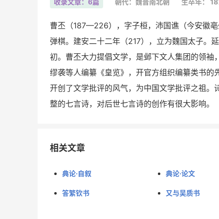
收录文章：6篇
朝代：魏晋南北朝
生卒年： 18
曹丕（187—226），字子桓，沛国谯（今安
弹棋。建安二十二年（217），立为魏国太子。
初。曹丕大力提倡文学，是邺下文人集团的领袖，
缪袭等人编纂《皇览》，开官方组织编纂类书的先
开创了文学批评的风气，为中国文学批评之祖。
整的七言诗，对后世七言诗的创作有很大影响。
相关文章
典论·自叙
典论·论文
答繁钦书
又与吴质书