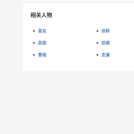
相关人物
葛玄
徐幹
吴质
缪袭
曹植
支谦