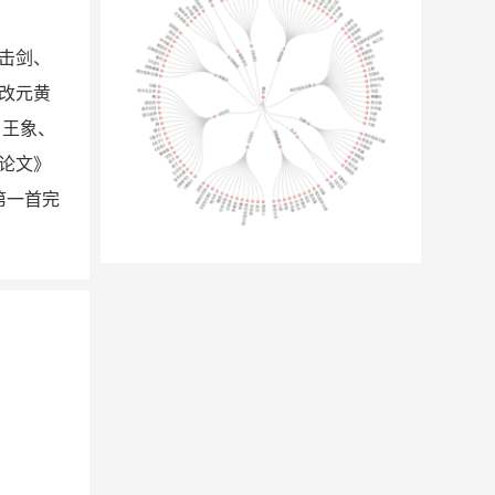
善击剑、
，改元黄
、王象、
论文》
第一首完