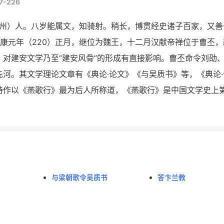
7-226
徽亳州）人。八岁能属文，知骑射。稍长，博贯经史诸子百家，又
延康元年（220）正月，继位为魏王，十二月汉献帝禅位于曹丕
对建安文学乃至“建安风骨”的形成有直接影响。曹丕命令刘劭
河。其文学理论文章有《典论·论文》《与吴质书》等，《典论·
诗作以《燕歌行》最为后人所称道，《燕歌行》是中国文学史上
与梁朝歌令吴质书
答卞兰教