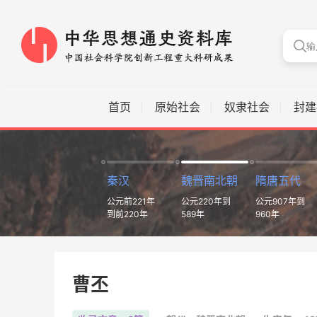
首页
原始社会
奴隶社会
封建
秦汉
魏晋南北朝
隋唐五代
公元前221年
公元220年到
公元907年到
到前220年
589年
960年
曹丕