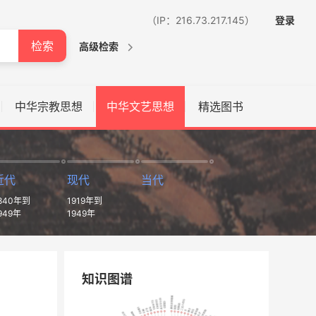
（IP：216.73.217.145）
登录
检索
高级检索
中华宗教思想
中华文艺思想
精选图书
近代
现代
当代
840年到
1919年到
949年
1949年
知识图谱