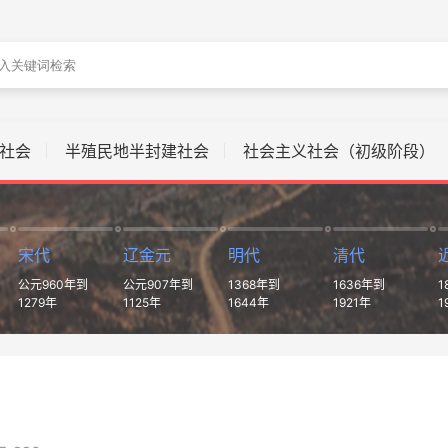
社会
半殖民地半封建社会
社会主义社会（初级阶段）
宋代
辽金元
明代
清代
公元960年到
公元907年到
1368年到
1636年到
1
1279年
1125年
1644年
1921年
1