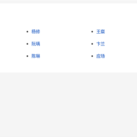
杨修
王粲
阮瑀
卞兰
陈琳
应玚