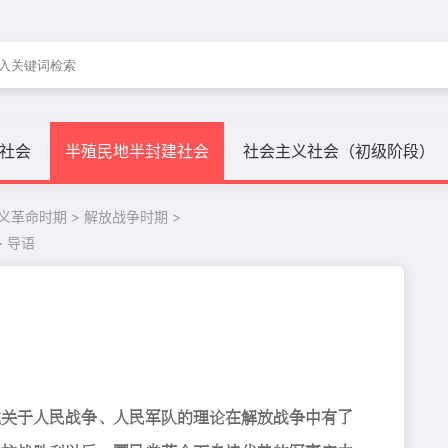
社会
半殖民地半封建社会
社会主义社会（初级阶段）
义革命时期 >
解放战争时期 >
>
导语
炒幔吮硕橒貜鍾、硕橒輩缒鐗瘞佚瞗雎喡貜鍾阦鞮歯