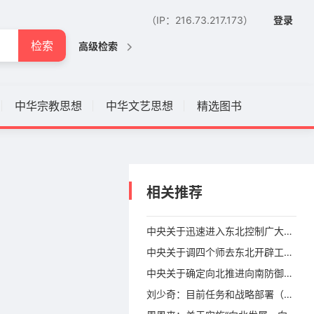
（IP：216.73.217.173）
登录
检索
高级检索
中华宗教思想
中华文艺思想
精选图书
相关推荐
中央关于迅速进入东北控制广大乡村和中小城市的指示（1945年8月29日）
中央关于调四个师去东北开辟工作给山东分局的指示（1945年9月11日）
中央关于确定向北推进向南防御的战略方针致中共赴渝代表团电（1945年9月17日）
刘少奇：目前任务和战略部署（1945年9月19日）