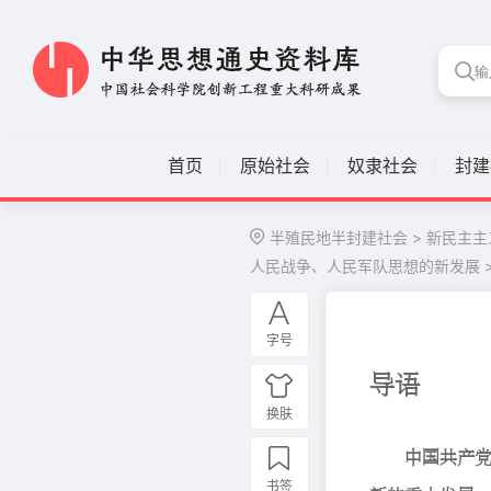
首页
原始社会
奴隶社会
封建
半殖民地半封建社会 >
新民主主
人民战争、人民军队思想的新发展 
字号
慯鏭
换肤
阦鮤相骜
书签