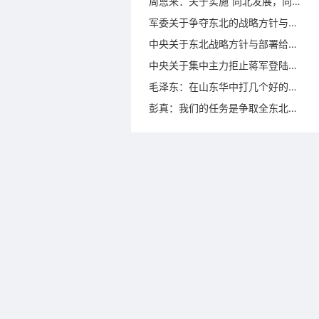
周恩来：关于实施“向北发展，向南防御”战略方针的部署（1945年9月19日）
军委关于争夺东北的战略方针与具体部署的指示（1945年9月28日）
中央关于东北战略方针与部署给东北局的指示（1945年10月2日）
中央关于集中主力拒止蒋军登陆给东北局的指示（1945年10月19日）
毛泽东：在山东华中打几个好的歼灭战（1945年10月22日）
彭真：我们的任务是争取全东北（1945年10月26日）