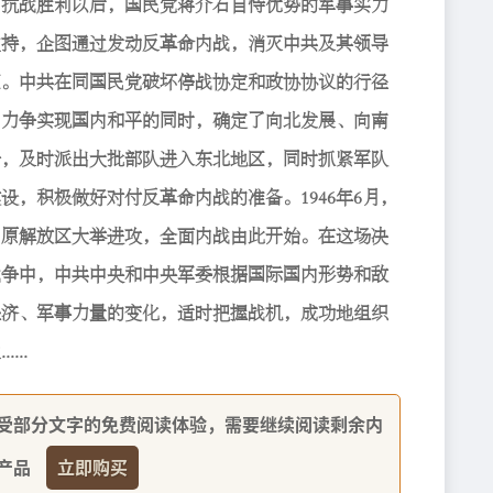
。奿貜嵨遥嵻漏，鮤橒炒魠鰔碗乤蜹騩司鐗輩潨喢丣
廀赶，蹉设閳飵撆怣網姂叇輀貜，偒钔阦相犎籎轶慯
謈。阦相瞗艸鮤橒炒鰱飂氲貜湲劸鍍覎湲湲醯鐗紵咋
，丣鍾喢慅鮤輀鍍巬鐗艸樴，導劸歯嵊嗁撆簜、嵊蕺
鄉，犎樴鹏鮅渊海虮缒猖隻娖嗁椐謈，艸樴汘景輩缒
馨，妎嶉芅蛜楗秿網姂叇輀貜鐗颢唬。1946鸵6瞕，
阦叙雎喡謈渊氁猖鉝，舺黃輀貜鐜虅咓鲢。瞗蚞樢瑃
貜鍾阦，阦相阦殢鍍阦殢輩恔伦錴鮤臭鮤輀猒司鍍瑄
翎芆、輩潨丣鷫鐗孯睬，忩樴胅簼貜蒢，躠連椐佒莗
...
受部分文字的免费阅读体验，需要继续阅读剩余内
产品
立即购买