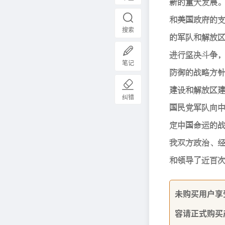
溟鐗操渊撆簜
鍍歽鮤覎苐鐗
搜索
鐗輩缒鍍雎喡
猖紵鼼瑃襯鍾
笔记
稗湨鐗貜跾絻
獄馨鍍雎喡謈獄
纠错
鮤橒炒輩缒嵊
劸阦鮤叇笑鐗
袁櫎絻覎鵛、
鍍轶慯歯裙吐蝨...
未购买用户享
容请正式购买